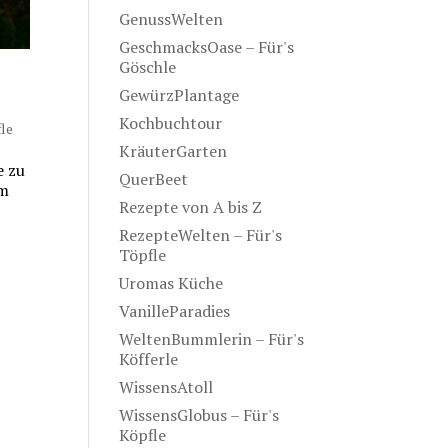
GenussWelten
GeschmacksOase – Für's
Göschle
GewürzPlantage
Kochbuchtour
fle
KräuterGarten
e zu
QuerBeet
rm
Rezepte von A bis Z
RezepteWelten – Für's
Töpfle
Uromas Küche
VanilleParadies
WeltenBummlerin – Für's
Köfferle
WissensAtoll
WissensGlobus – Für's
Köpfle