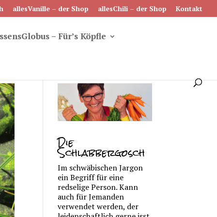
h
allesVanille – der Shop
allesChili – der Shop
Kontakt
ssensGlobus – Für’s Köpfle
Die
Schlabbergosch
Im schwäbischen Jargon
ein Begriff für eine
redselige Person. Kann
auch für Jemanden
verwendet werden, der
leidenschaftlich gerne isst