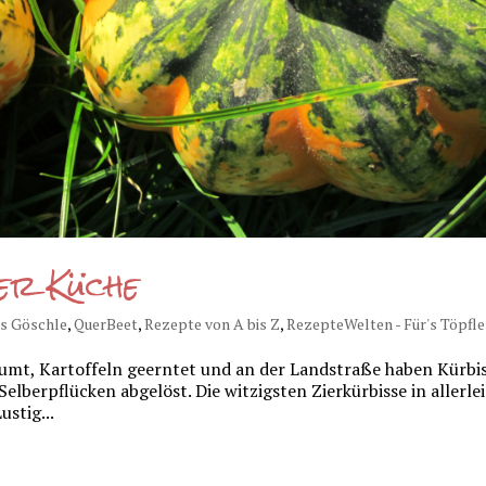
ner Küche
's Göschle
,
QuerBeet
,
Rezepte von A bis Z
,
RezepteWelten - Für's Töpfle
räumt, Kartoffeln geerntet und an der Landstraße haben Kürbi
lberpflücken abgelöst. Die witzigsten Zierkürbisse in allerlei
stig...