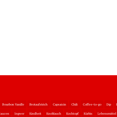
Bourbon Vanille
Brotaufstrich
Capsaicin
Chili
Coffee-to-go
Dip
Saucen
Ingwer
Kindheit
Knoblauch
Kochtopf
Kürbis
Lebensmittel