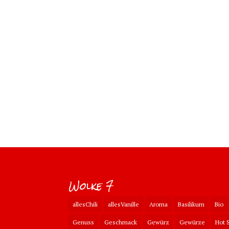
Wolke 7
allesChili
allesVanille
Aroma
Basilikum
Bio
Genuss
Geschmack
Gewürz
Gewürze
Hot 