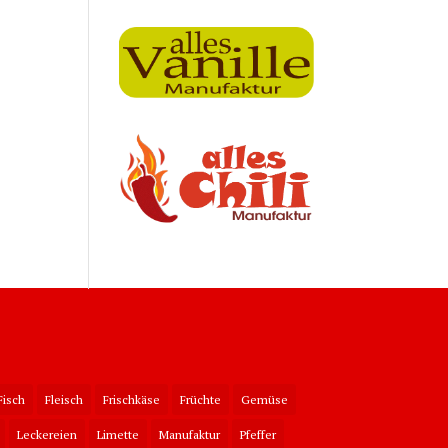
Fisch
Fleisch
Frischkäse
Früchte
Gemüse
Leckereien
Limette
Manufaktur
Pfeffer