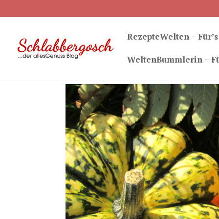
RezepteWelten – Für’s
WeltenBummlerin – Fü