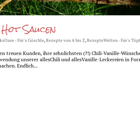
 Hot Saucen
sOase - Für's Göschle
,
Rezepte von A bis Z
,
RezepteWelten - Für's Töp
n treuen Kunden, ihre sehnlichsten (?!) Chili-Vanille-Wünsch
wendung unserer allesChili und allesVanille-Leckereien in Fo
achen. Endlich...