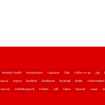
Bourbon Vanille
Brotaufstrich
Capsaicin
Chili
Coffee-to-go
Dip
Saucen
Ingwer
Kindheit
Knoblauch
Kochtopf
Kürbis
Lebensmittel
Saucen
Schlabbergosch
Schärfe
süß
Tajine
Umwelt
vegan
Z