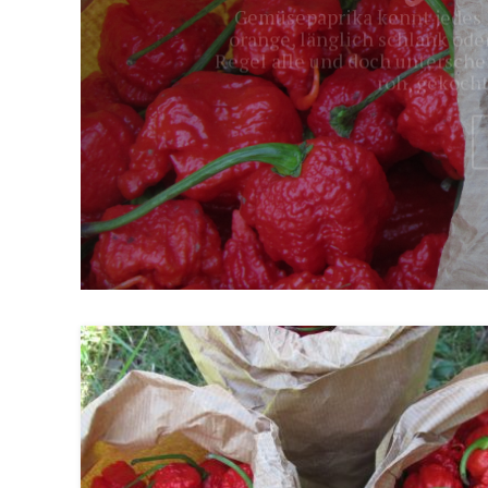
Regel alle und doch untersche
roh, gekocht