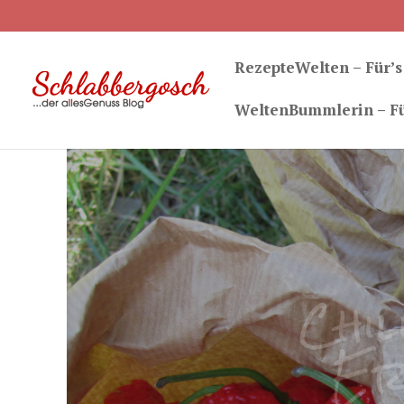
RezepteWelten – Für’s
WeltenBummlerin – Fü
Chil
Er
Gemüsepaprika kennt jedes Ki
orange, länglich schlank oder