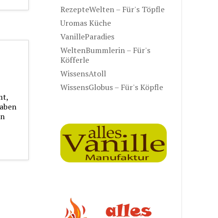
RezepteWelten – Für's Töpfle
Uromas Küche
VanilleParadies
WeltenBummlerin – Für's
Köfferle
WissensAtoll
WissensGlobus – Für's Köpfle
mt,
haben
en