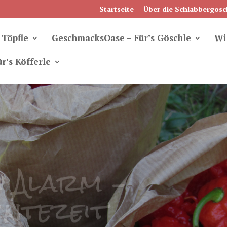
Startseite
Über die Schlabbergosc
 Töpfle
GeschmacksOase – Für’s Göschle
Wi
r’s Köfferle
i Alarm –
ntezeit
nd als liebliche Begleiter in grün, rot, gelb,
 kugelrund. Knackig und saftig sind sie in der