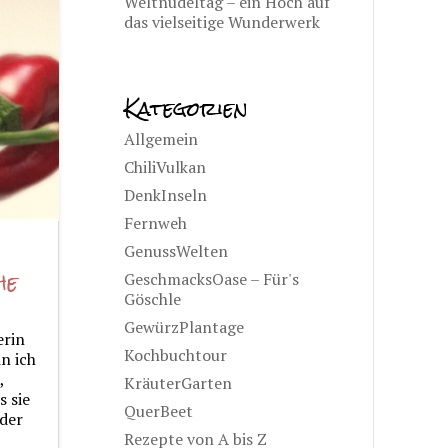
Weltnudeltag – ein Hoch auf
das vielseitige Wunderwerk
Kategorien
Allgemein
ChiliVulkan
DenkInseln
Fernweh
GenussWelten
he
GeschmacksOase – Für's
Göschle
GewürzPlantage
erin
Kochbuchtour
n ich
,
KräuterGarten
s sie
QuerBeet
 der
Rezepte von A bis Z