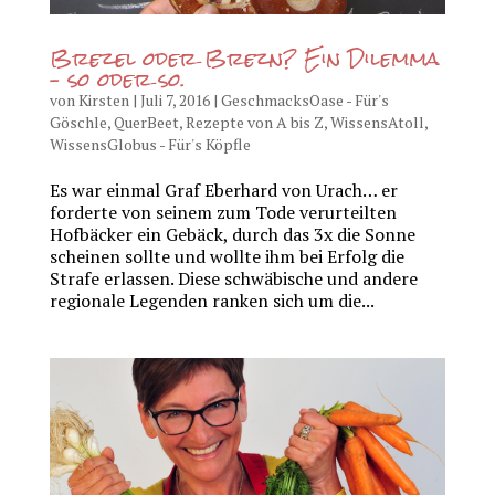
Brezel oder Brezn? Ein Dilemma
– so oder so.
von
Kirsten
|
Juli 7, 2016
|
GeschmacksOase - Für's
Göschle
,
QuerBeet
,
Rezepte von A bis Z
,
WissensAtoll
,
WissensGlobus - Für's Köpfle
Es war einmal Graf Eberhard von Urach… er
forderte von seinem zum Tode verurteilten
Hofbäcker ein Gebäck, durch das 3x die Sonne
scheinen sollte und wollte ihm bei Erfolg die
Strafe erlassen. Diese schwäbische und andere
regionale Legenden ranken sich um die...