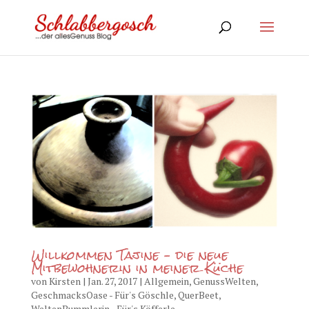
Willkommen Tajine – die neue
Mitbewohnerin in meiner Küche
von
Kirsten
|
Jan. 27, 2017
|
Allgemein
,
GenussWelten
,
GeschmacksOase - Für's Göschle
,
QuerBeet
,
WeltenBummlerin - Für's Köfferle