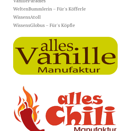
VanilleParadies
WeltenBummlerin – Für's Köfferle
WissensAtoll
WissensGlobus – Für's Köpfle