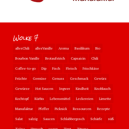
Wolke 7
allesChili
allesVanille
Aroma
Basilikum
Bio
Bourbon Vanille
Brotaufstrich
Capsaicin
Chili
Coffee-to-go
Dip
Fisch
Fleisch
Frischkäse
Früchte
Gemüse
Genuss
Geschmack
Gewürz
Gewürze
Hot Saucen
Ingwer
Kindheit
Knoblauch
Kochtopf
Kürbis
Lebensmittel
Leckereien
Limette
Manufaktur
Pfeffer
Picknick
Ressourcen
Rezepte
Salat
salzig
Saucen
Schlabbergosch
Schärfe
süß
Tajine
Umwelt
vegan
Zimt
Zitrone