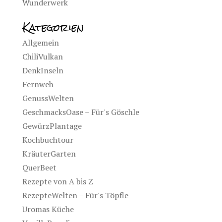
Wunderwerk
Kategorien
Allgemein
ChiliVulkan
DenkInseln
Fernweh
GenussWelten
GeschmacksOase – Für's Göschle
GewürzPlantage
Kochbuchtour
KräuterGarten
QuerBeet
Rezepte von A bis Z
RezepteWelten – Für's Töpfle
Uromas Küche