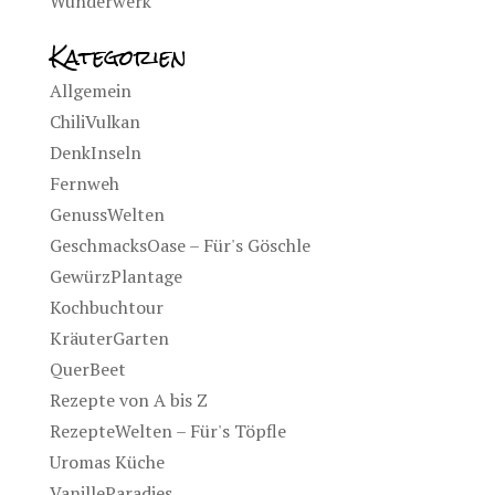
Wunderwerk
Kategorien
Allgemein
ChiliVulkan
DenkInseln
Fernweh
GenussWelten
GeschmacksOase – Für's Göschle
GewürzPlantage
Kochbuchtour
KräuterGarten
QuerBeet
Rezepte von A bis Z
RezepteWelten – Für's Töpfle
Uromas Küche
VanilleParadies