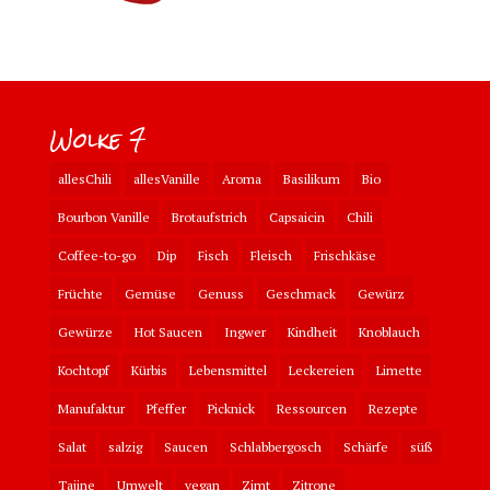
Wolke 7
allesChili
allesVanille
Aroma
Basilikum
Bio
Bourbon Vanille
Brotaufstrich
Capsaicin
Chili
Coffee-to-go
Dip
Fisch
Fleisch
Frischkäse
Früchte
Gemüse
Genuss
Geschmack
Gewürz
Gewürze
Hot Saucen
Ingwer
Kindheit
Knoblauch
Kochtopf
Kürbis
Lebensmittel
Leckereien
Limette
Manufaktur
Pfeffer
Picknick
Ressourcen
Rezepte
Salat
salzig
Saucen
Schlabbergosch
Schärfe
süß
Tajine
Umwelt
vegan
Zimt
Zitrone