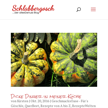
Dicke Dinger in meiner Küche
von
Kirsten
|
Okt. 20, 2016
|
GeschmacksOase - Für's
Göschle
,
QuerBeet
,
Rezepte von A bis Z
,
RezepteWelten