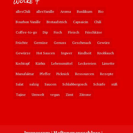
Wolke 7
allesChili
allesVanille
Aroma
Basilikum
Bio
Bourbon Vanille
Brotaufstrich
Capsaicin
Chili
Coffee-to-go
Dip
Fisch
Fleisch
Frischkäse
Früchte
Gemüse
Genuss
Geschmack
Gewürz
Gewürze
Hot Saucen
Ingwer
Kindheit
Knoblauch
Kochtopf
Kürbis
Lebensmittel
Leckereien
Limette
Manufaktur
Pfeffer
Picknick
Ressourcen
Rezepte
Salat
salzig
Saucen
Schlabbergosch
Schärfe
süß
Tajine
Umwelt
vegan
Zimt
Zitrone
Impressum | Haftungsausschluss |