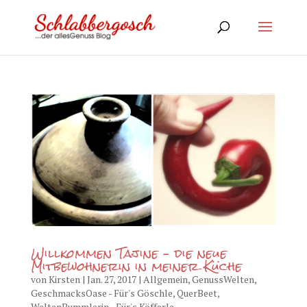
Willkommen Tajine – die neue
Mitbewohnerin in meiner Küche
von
Kirsten
|
Jan. 27, 2017
|
Allgemein
,
GenussWelten
,
GeschmacksOase - Für's Göschle
,
QuerBeet
,
WeltenBummlerin - Für's Köfferle