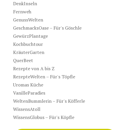
DenkInseln
Fernweh
GenussWelten
GeschmacksOase – Für's Göschle
GewürzPlantage
Kochbuchtour
KräuterGarten
QuerBeet
Rezepte von A bis Z
RezepteWelten – Für's Töpfle
Uromas Küche
VanilleParadies
WeltenBummlerin – Für's Köfferle
WissensAtoll
WissensGlobus – Für's Köpfle