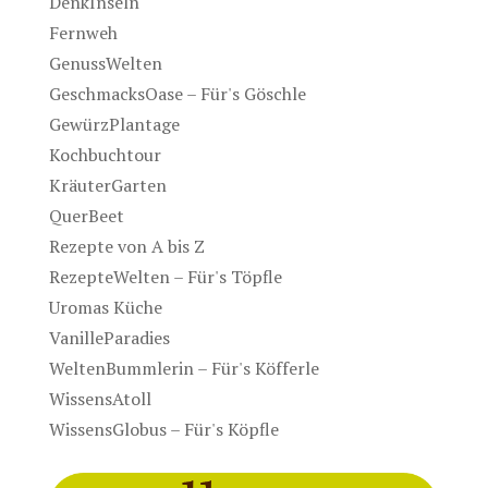
DenkInseln
Fernweh
GenussWelten
GeschmacksOase – Für's Göschle
GewürzPlantage
Kochbuchtour
KräuterGarten
QuerBeet
Rezepte von A bis Z
RezepteWelten – Für's Töpfle
Uromas Küche
VanilleParadies
WeltenBummlerin – Für's Köfferle
WissensAtoll
WissensGlobus – Für's Köpfle