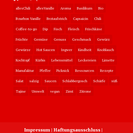
allesChili
allesVanille
Aroma
Basilikum
Bio
Bourbon Vanille
Brotaufstrich
Capsaicin
Chili
Coffee-to-go
Dip
Fisch
Fleisch
Frischkäse
Früchte
Gemüse
Genuss
Geschmack
Gewürz
Gewürze
Hot Saucen
Ingwer
Kindheit
Knoblauch
Kochtopf
Kürbis
Lebensmittel
Leckereien
Limette
Manufaktur
Pfeffer
Picknick
Ressourcen
Rezepte
Salat
salzig
Saucen
Schlabbergosch
Schärfe
süß
Tajine
Umwelt
vegan
Zimt
Zitrone
Impressum | Haftungsausschluss |