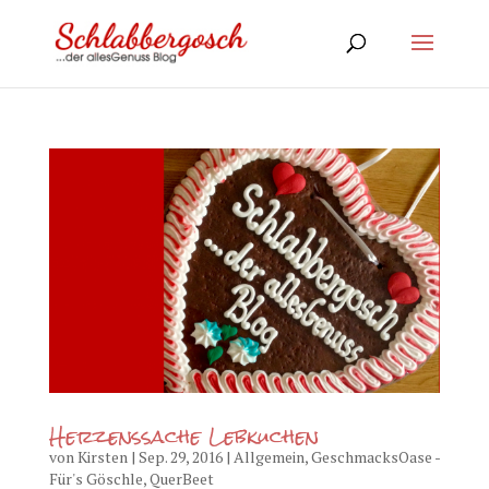
Herzenssache Lebkuchen
von
Kirsten
|
Sep. 29, 2016
|
Allgemein
,
GeschmacksOase -
Für's Göschle
,
QuerBeet