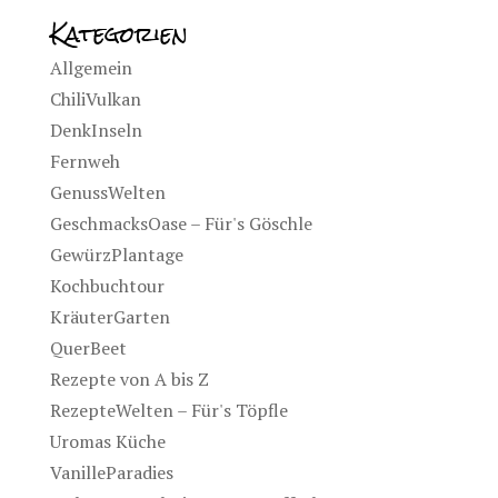
Kategorien
Allgemein
ChiliVulkan
DenkInseln
Fernweh
GenussWelten
GeschmacksOase – Für's Göschle
GewürzPlantage
Kochbuchtour
KräuterGarten
QuerBeet
Rezepte von A bis Z
RezepteWelten – Für's Töpfle
Uromas Küche
VanilleParadies