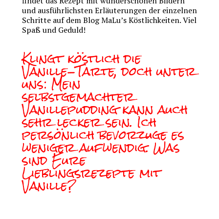
findet das Rezept mit wunderschönen Bildern
und ausführlichsten Erläuterungen der einzelnen
Schritte auf dem Blog MaLu’s Köstlichkeiten. Viel
Spaß und Geduld!
Klingt köstlich die
Vanille-Tarte, doch unter
uns: Mein
selbstgemachter
Vanillepudding kann auch
sehr lecker sein. Ich
persönlich bevorzuge es
weniger aufwendig. Was
sind Eure
Lieblingsrezepte mit
Vanille?