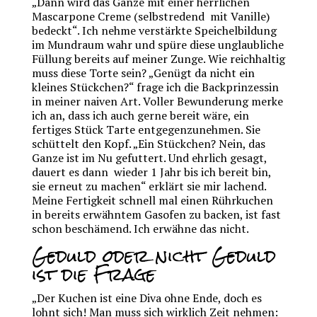
„Dann wird das Ganze mit einer herrlichen
Mascarpone Creme (selbstredend mit Vanille)
bedeckt“. Ich nehme verstärkte Speichelbildung
im Mundraum wahr und spüre diese unglaubliche
Füllung bereits auf meiner Zunge. Wie reichhaltig
muss diese Torte sein? „Genügt da nicht ein
kleines Stückchen?“ frage ich die Backprinzessin
in meiner naiven Art. Voller Bewunderung merke
ich an, dass ich auch gerne bereit wäre, ein
fertiges Stück Tarte entgegenzunehmen. Sie
schüttelt den Kopf. „Ein Stückchen? Nein, das
Ganze ist im Nu gefuttert. Und ehrlich gesagt,
dauert es dann wieder 1 Jahr bis ich bereit bin,
sie erneut zu machen“ erklärt sie mir lachend.
Meine Fertigkeit schnell mal einen Rührkuchen
in bereits erwähntem Gasofen zu backen, ist fast
schon beschämend. Ich erwähne das nicht.
Geduld oder nicht Geduld
ist die Frage
„Der Kuchen ist eine Diva ohne Ende, doch es
lohnt sich! Man muss sich wirklich Zeit nehmen: