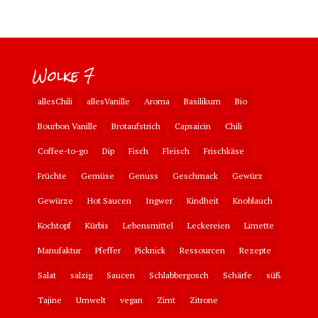
Wolke 7
allesChili
allesVanille
Aroma
Basilikum
Bio
Bourbon Vanille
Brotaufstrich
Capsaicin
Chili
Coffee-to-go
Dip
Fisch
Fleisch
Frischkäse
Früchte
Gemüse
Genuss
Geschmack
Gewürz
Gewürze
Hot Saucen
Ingwer
Kindheit
Knoblauch
Kochtopf
Kürbis
Lebensmittel
Leckereien
Limette
Manufaktur
Pfeffer
Picknick
Ressourcen
Rezepte
Salat
salzig
Saucen
Schlabbergosch
Schärfe
süß
Tajine
Umwelt
vegan
Zimt
Zitrone