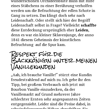
wunderschönen Orchideenblüte muss mit Hilfe
eines Stäbchens zu einer Berührung verholfen
werden um die Befruchtung der edlen Schote in
Gang zu setzen. Das klingt doch sehr nach
Leidenschaft. Oder stellt sich hier der Begriff
Leidenschaft selbst in Frage? Vielleicht
schaffte
diese Entdeckung ursprünglich eher
Leiden
,
denn es war ein kleiner Sklavenjunge, der anno
1841 diesem Geheimnis der künstlichen
Befruchtung auf die Spur kam.
Respekt für die
Backkönigin unter meinen
Vanillekunden
„Aah, ich brauche Vanille!“ stürzt eine Kundin
freudestrahlend auf mich zu. Ich gebe ihr den
Tipp, bei großem Verbrauch sich jetzt mit
Bourbon Vanille einzudecken, da der
Vanillemarkt auf Grund mehrerer Jahre
schlechter Ernten sehr angespannten Zeiten
entgegensieht. Leider sind die Preise dabei, in
schwindelerregende Höhen abzudriften. Sie