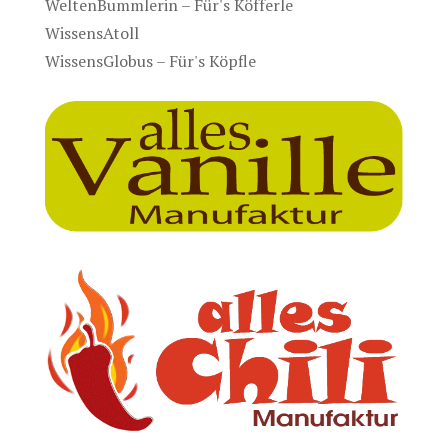
WeltenBummlerin – Für's Köfferle
WissensAtoll
WissensGlobus – Für's Köpfle