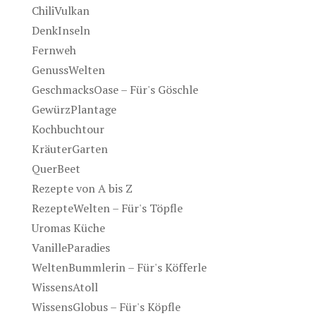
ChiliVulkan
DenkInseln
Fernweh
GenussWelten
GeschmacksOase – Für's Göschle
GewürzPlantage
Kochbuchtour
KräuterGarten
QuerBeet
Rezepte von A bis Z
RezepteWelten – Für's Töpfle
Uromas Küche
VanilleParadies
WeltenBummlerin – Für's Köfferle
WissensAtoll
WissensGlobus – Für's Köpfle