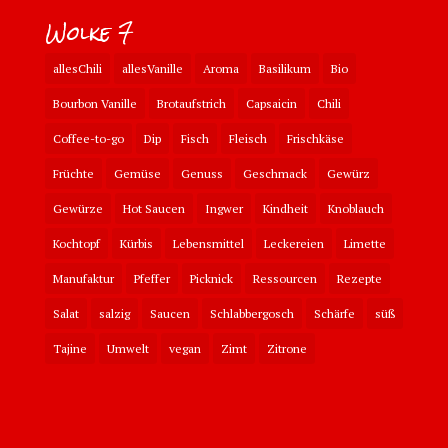
Wolke 7
allesChili
allesVanille
Aroma
Basilikum
Bio
Bourbon Vanille
Brotaufstrich
Capsaicin
Chili
Coffee-to-go
Dip
Fisch
Fleisch
Frischkäse
Früchte
Gemüse
Genuss
Geschmack
Gewürz
Gewürze
Hot Saucen
Ingwer
Kindheit
Knoblauch
Kochtopf
Kürbis
Lebensmittel
Leckereien
Limette
Manufaktur
Pfeffer
Picknick
Ressourcen
Rezepte
Salat
salzig
Saucen
Schlabbergosch
Schärfe
süß
Tajine
Umwelt
vegan
Zimt
Zitrone