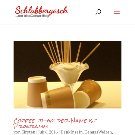
Coffee to-go: der Name ist
Programm
von
Kirsten
|
Juli 6, 2016
|
DenkInseln
,
GenussWelten
,