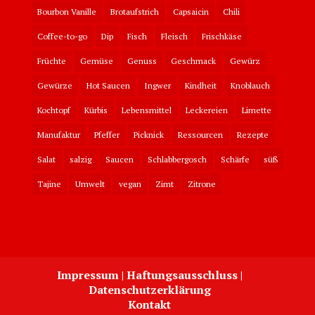
Bourbon Vanille
Brotaufstrich
Capsaicin
Chili
Coffee-to-go
Dip
Fisch
Fleisch
Frischkäse
Früchte
Gemüse
Genuss
Geschmack
Gewürz
Gewürze
Hot Saucen
Ingwer
Kindheit
Knoblauch
Kochtopf
Kürbis
Lebensmittel
Leckereien
Limette
Manufaktur
Pfeffer
Picknick
Ressourcen
Rezepte
Salat
salzig
Saucen
Schlabbergosch
Schärfe
süß
Tajine
Umwelt
vegan
Zimt
Zitrone
Impressum | Haftungsausschluss |
Datenschutzerklärung
Kontakt