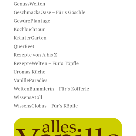
GenussWelten
GeschmacksOase – Für's Göschle
GewürzPlantage
Kochbuchtour
KräuterGarten
QuerBeet
Rezepte von A bis Z
RezepteWelten – Für's Töpfle
Uromas Küche
VanilleParadies
WeltenBummlerin – Für's Köfferle
WissensAtoll
WissensGlobus – Für's Köpfle