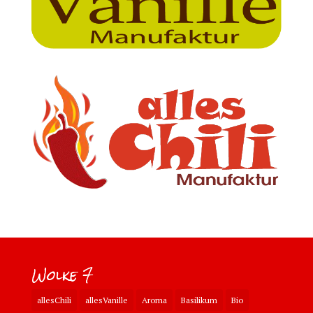
Wolke 7
allesChili
allesVanille
Aroma
Basilikum
Bio