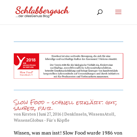
Slow Food – schnell erklärt: gut,
sauber, fair
von
Kirsten
|
Juni 27, 2016
|
DenkInseln
,
WissensAtoll
,
WissensGlobus - Für's Köpfle
Wissen, was man isst! Slow Food wurde 1986 von