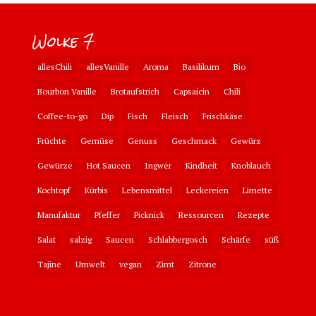
Wolke 7
allesChili
allesVanille
Aroma
Basilikum
Bio
Bourbon Vanille
Brotaufstrich
Capsaicin
Chili
Coffee-to-go
Dip
Fisch
Fleisch
Frischkäse
Früchte
Gemüse
Genuss
Geschmack
Gewürz
Gewürze
Hot Saucen
Ingwer
Kindheit
Knoblauch
Kochtopf
Kürbis
Lebensmittel
Leckereien
Limette
Manufaktur
Pfeffer
Picknick
Ressourcen
Rezepte
Salat
salzig
Saucen
Schlabbergosch
Schärfe
süß
Tajine
Umwelt
vegan
Zimt
Zitrone