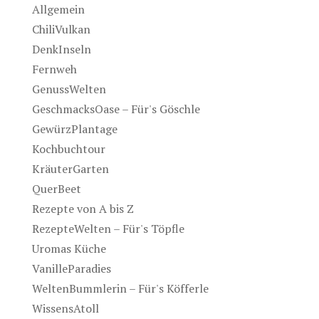
Allgemein
ChiliVulkan
DenkInseln
Fernweh
GenussWelten
GeschmacksOase – Für's Göschle
GewürzPlantage
Kochbuchtour
KräuterGarten
QuerBeet
Rezepte von A bis Z
RezepteWelten – Für's Töpfle
Uromas Küche
VanilleParadies
WeltenBummlerin – Für's Köfferle
WissensAtoll