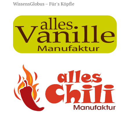
WissensGlobus – Für's Köpfle